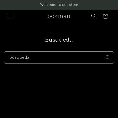
Ir
Welcome to our store
directamente
al contenido
bokman
Carrito
Búsqueda
Búsqueda