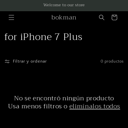
Ir
Welcome to our store
directamente
al contenido
bokman
Carrito
C
for iPhone 7 Plus
o
l
Filtrar y ordenar
0 productos
e
c
c
No se encontró ningún producto
i
Usa menos filtros o
elimínalos todos
ó