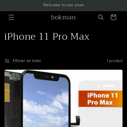
et
Welcome to our store
passer
au
bokman
contenu
Panier
C
iPhone 11 Pro Max
o
l
Filtrer et trier
1 produit
l
e
c
t
i