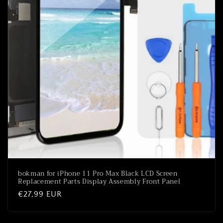
o
n
:
bokman for iPhone 11 Pro Max Black LCD Screen
Replacement Parts Display Assembly Front Panel
Prix
€27,99 EUR
habituel