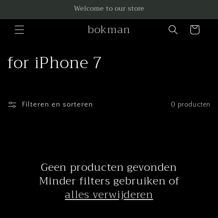
Meteen
Welcome to our store
naar de
content
bokman
Winkelwagen
C
for iPhone 7
o
l
Filteren en sorteren
0 producten
l
e
c
Geen producten gevonden
t
Minder filters gebruiken of
alles verwijderen
i